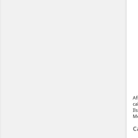
Af
ca
Il
Me
C