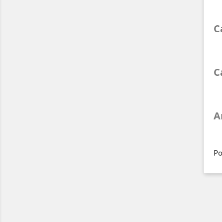
C
C
A
Po