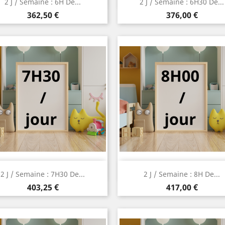
2 J / Semaine : 6H De...
2 J / Semaine : 6H30 De...
Prix
Prix
362,50 €
376,00 €
Aperçu rapide
Aperçu rapide


2 J / Semaine : 7H30 De...
2 J / Semaine : 8H De...
Prix
Prix
403,25 €
417,00 €