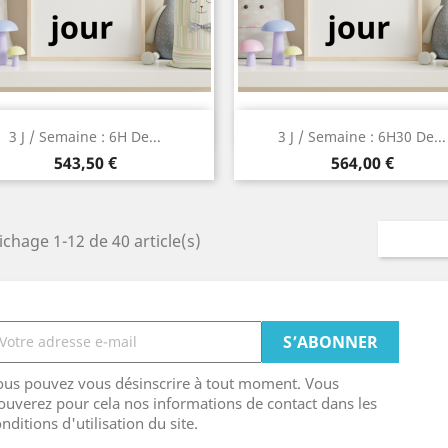
Aperçu rapide
Aperçu rapide


3 J / Semaine : 6H De...
3 J / Semaine : 6H30 De...
Prix
Prix
543,50 €
564,00 €
ichage 1-12 de 40 article(s)
ous pouvez vous désinscrire à tout moment. Vous
ouverez pour cela nos informations de contact dans les
nditions d'utilisation du site.