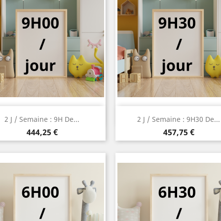
Aperçu rapide
Aperçu rapide


2 J / Semaine : 9H De...
2 J / Semaine : 9H30 De...
Prix
Prix
444,25 €
457,75 €