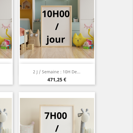
Aperçu rapide

2 J / Semaine : 10H De...
Prix
471,25 €