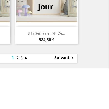
Aperçu rapide

3 J / Semaine : 7H De...
Prix
584,50 €
1
Suivant
2
3
4
