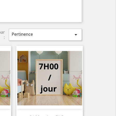
par
Pertinence

:
Aperçu rapide
