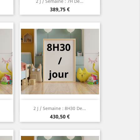
2 J / Semaine : 7H De...
Prix
389,75 €
Aperçu rapide

2 J / Semaine : 8H30 De...
Prix
430,50 €