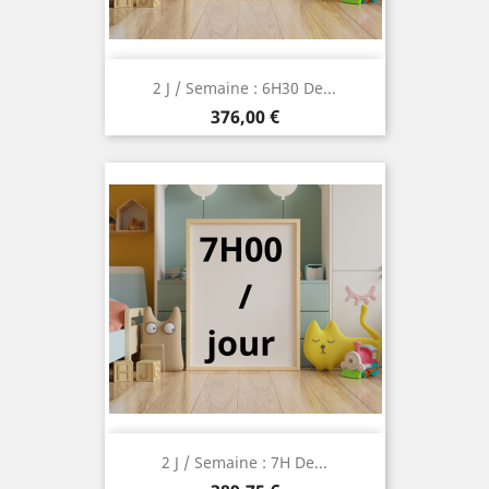
2 J / Semaine : 6H30 De...
Prix
376,00 €
2 J / Semaine : 7H De...