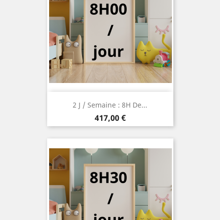
2 J / Semaine : 8H De...
Prix
417,00 €