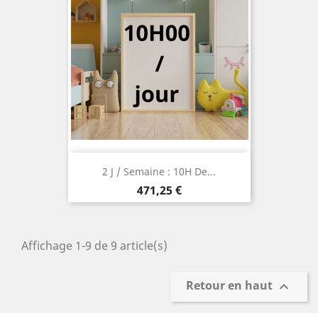
2 J / Semaine : 10H De...
Prix
471,25 €
Affichage 1-9 de 9 article(s)
Retour en haut
