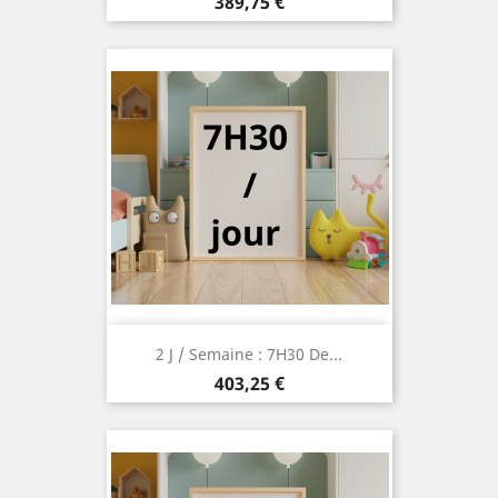
Prix
389,75 €
2 J / Semaine : 7H30 De...
Prix
403,25 €