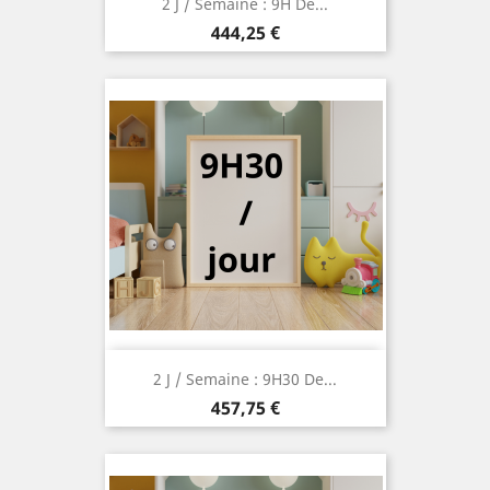
2 J / Semaine : 9H De...
Prix
444,25 €
2 J / Semaine : 9H30 De...
Prix
457,75 €