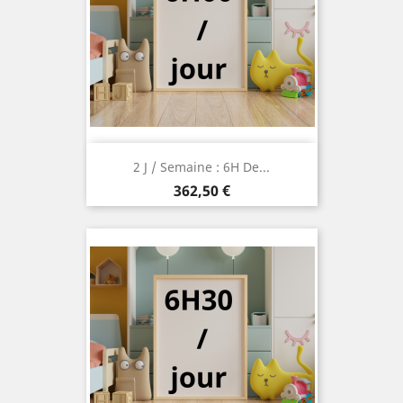
2 J / Semaine : 6H De...
Prix
362,50 €