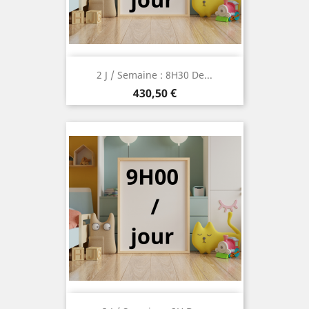
2 J / Semaine : 8H30 De...
Prix
430,50 €