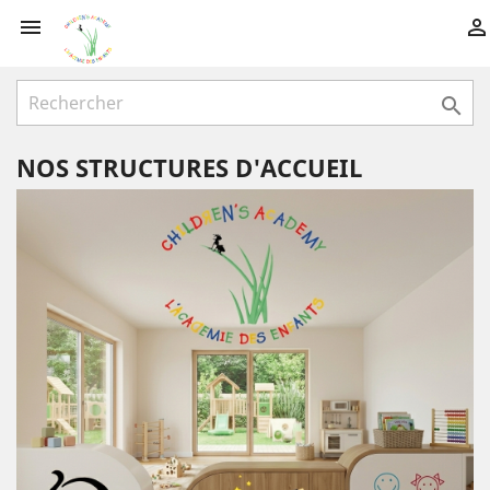



NOS STRUCTURES D'ACCUEIL