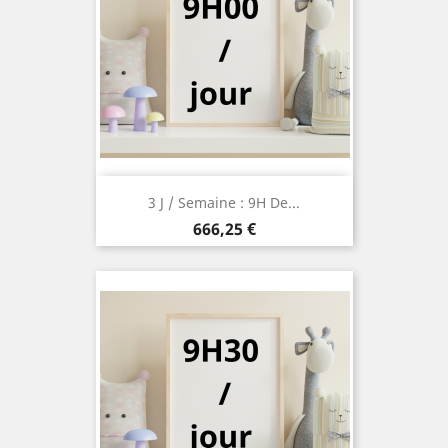
3 J / Semaine : 9H De...
Prix
666,25 €