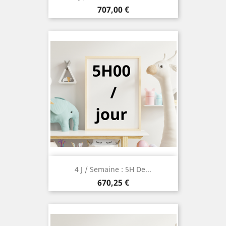
Prix
707,00 €
4 J / Semaine : 5H De...
Prix
670,25 €