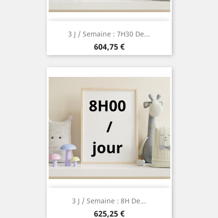
3 J / Semaine : 7H30 De...
Prix
604,75 €
3 J / Semaine : 8H De...
Prix
625,25 €