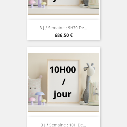
3 J / Semaine : 9H30 De...
Prix
686,50 €
3 J / Semaine : 10H De...