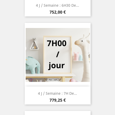
4 J / Semaine : 6H30 De...
Prix
752,00 €
4 J / Semaine : 7H De...
Prix
779,25 €