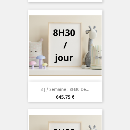
3 J / Semaine : 8H30 De...
Prix
645,75 €