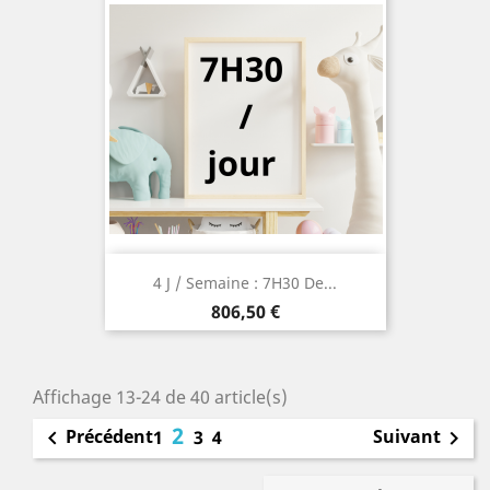
4 J / Semaine : 7H30 De...
Prix
806,50 €
Affichage 13-24 de 40 article(s)
2
Précédent
Suivant

1
3
4
